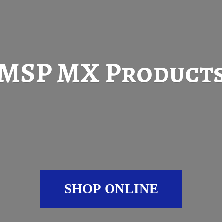
MSP
MX Product
SHOP ONLINE