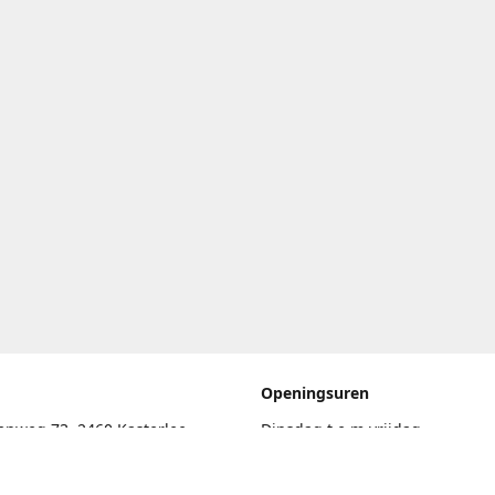
Openingsuren
enweg 73, 2460 Kasterlee
Dinsdag t.e.m vrijdag
17.30uur - 20.00uur
eschrijving
Zaterdag