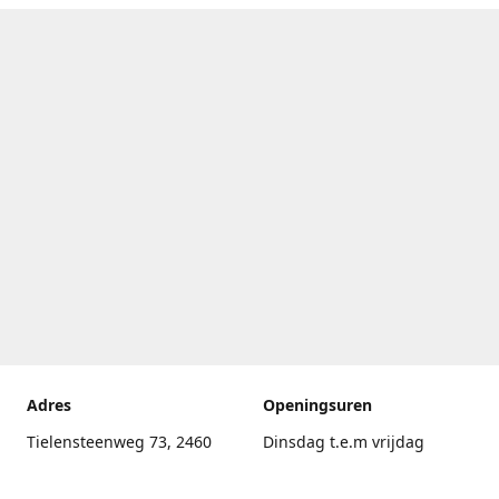
Adres
Openingsuren
Tielensteenweg 73, 2460
Dinsdag t.e.m vrijdag
Kasterlee
17.30uur - 20.00uur