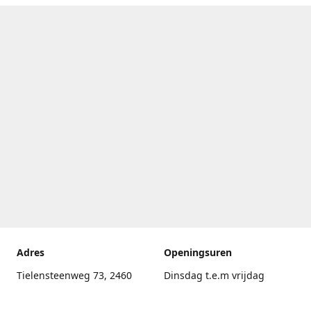
Adres
Openingsuren
Tielensteenweg 73, 2460
Dinsdag t.e.m vrijdag
Kasterlee
17.30uur - 20.00uur