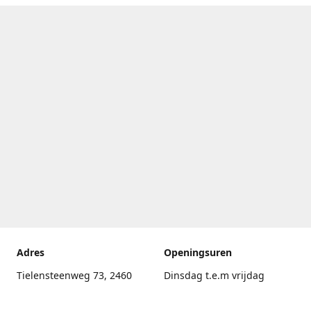
Adres
Openingsuren
Tielensteenweg 73, 2460
Dinsdag t.e.m vrijdag
Kasterlee
17.30uur - 20.00uur