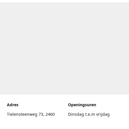
Adres
Openingsuren
Tielensteenweg 73, 2460
Dinsdag t.e.m vrijdag
Kasterlee
17.30uur - 20.00uur