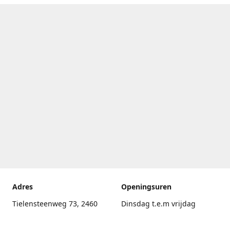
Adres
Openingsuren
Tielensteenweg 73, 2460
Dinsdag t.e.m vrijdag
Kasterlee
17.30uur - 20.00uur