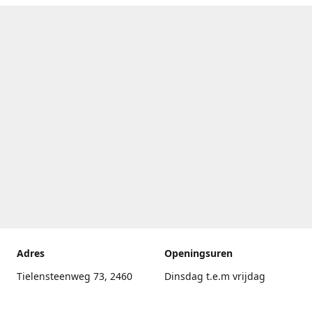
Adres
Openingsuren
Tielensteenweg 73, 2460
Dinsdag t.e.m vrijdag
Kasterlee
17.30uur - 20.00uur