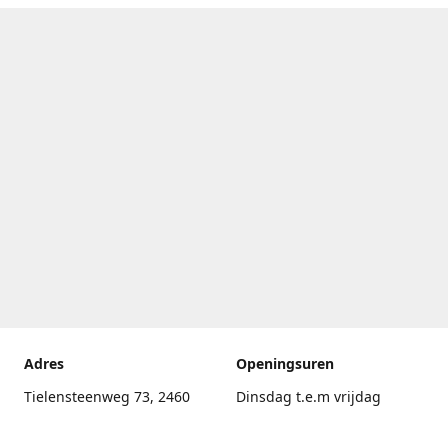
Adres
Openingsuren
Tielensteenweg 73, 2460
Dinsdag t.e.m vrijdag
Kasterlee
17.30uur - 20.00uur