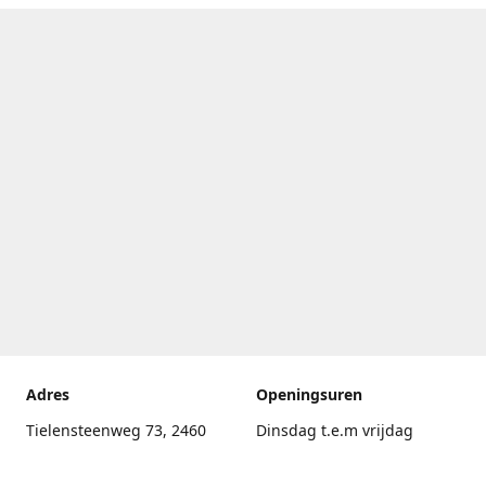
Adres
Openingsuren
Tielensteenweg 73, 2460
Dinsdag t.e.m vrijdag
Kasterlee
17.30uur - 20.00uur