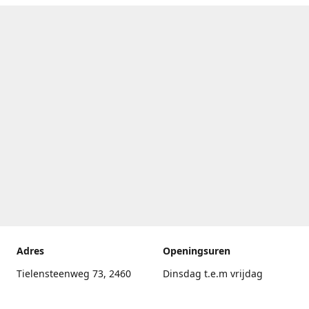
Adres
Openingsuren
Tielensteenweg 73, 2460
Dinsdag t.e.m vrijdag
Kasterlee
17.30uur - 20.00uur