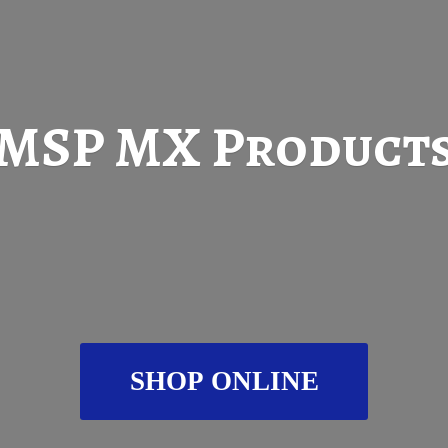
MSP
MX Product
SHOP ONLINE