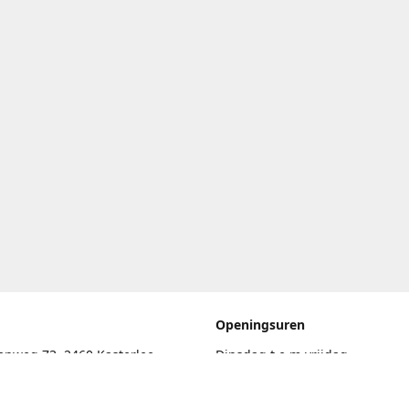
Openingsuren
enweg 73, 2460 Kasterlee
Dinsdag t.e.m vrijdag
17.30uur - 20.00uur
eschrijving
Zaterdag