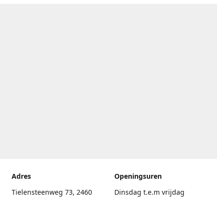
Adres
Openingsuren
Tielensteenweg 73, 2460
Dinsdag t.e.m vrijdag
Kasterlee
17.30uur - 20.00uur