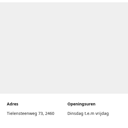
Adres
Openingsuren
Tielensteenweg 73, 2460
Dinsdag t.e.m vrijdag
Kasterlee
17.30uur - 20.00uur