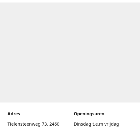
Adres
Openingsuren
Tielensteenweg 73, 2460
Dinsdag t.e.m vrijdag
Kasterlee
17.30uur - 20.00uur