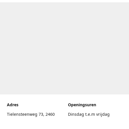
Adres
Openingsuren
Tielensteenweg 73, 2460
Dinsdag t.e.m vrijdag
Kasterlee
17.30uur - 20.00uur