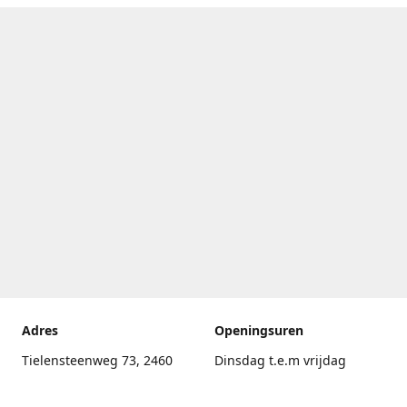
Adres
Openingsuren
Tielensteenweg 73, 2460
Dinsdag t.e.m vrijdag
Kasterlee
17.30uur - 20.00uur