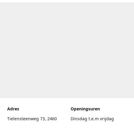
Adres
Openingsuren
Tielensteenweg 73, 2460
Dinsdag t.e.m vrijdag
Kasterlee
17.30uur - 20.00uur