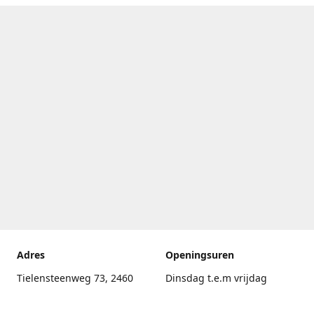
Adres
Openingsuren
Tielensteenweg 73, 2460
Dinsdag t.e.m vrijdag
Kasterlee
17.30uur - 20.00uur