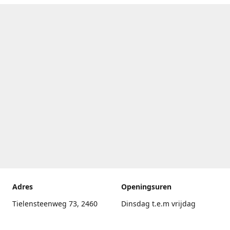
Adres
Openingsuren
Tielensteenweg 73, 2460
Dinsdag t.e.m vrijdag
Kasterlee
17.30uur - 20.00uur