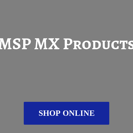
MSP
MX Product
SHOP ONLINE