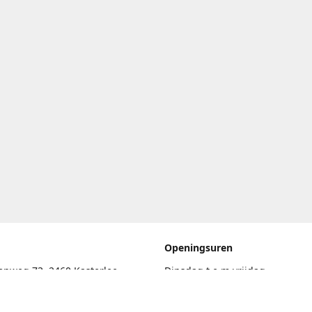
Openingsuren
enweg 73, 2460 Kasterlee
Dinsdag t.e.m vrijdag
17.30uur - 20.00uur
eschrijving
Zaterdag