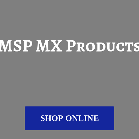
MSP
MX Product
SHOP ONLINE