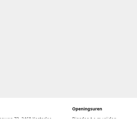
Openingsuren
enweg 73, 2460 Kasterlee
Dinsdag t.e.m vrijdag
17.30uur - 20.00uur
eschrijving
Zaterdag