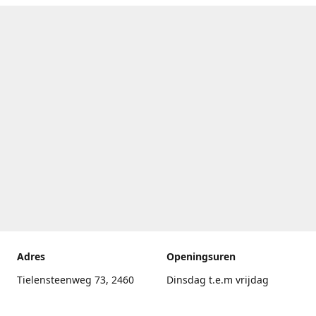
Adres
Openingsuren
Tielensteenweg 73, 2460
Dinsdag t.e.m vrijdag
Kasterlee
17.30uur - 20.00uur