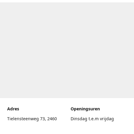
Adres
Openingsuren
Tielensteenweg 73, 2460
Dinsdag t.e.m vrijdag
Kasterlee
17.30uur - 20.00uur