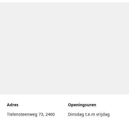
Adres
Openingsuren
Tielensteenweg 73, 2460
Dinsdag t.e.m vrijdag
Kasterlee
17.30uur - 20.00uur