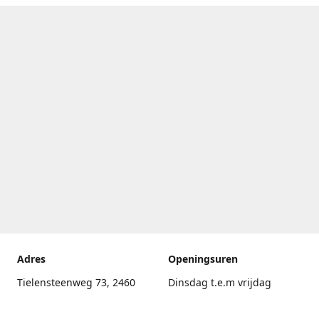
Adres
Openingsuren
Tielensteenweg 73, 2460
Dinsdag t.e.m vrijdag
Kasterlee
17.30uur - 20.00uur