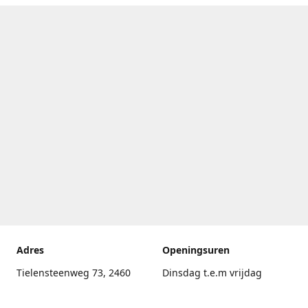
Adres
Openingsuren
Tielensteenweg 73, 2460
Dinsdag t.e.m vrijdag
Kasterlee
17.30uur - 20.00uur