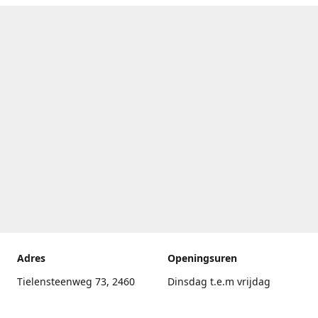
Adres
Openingsuren
Tielensteenweg 73, 2460
Dinsdag t.e.m vrijdag
Kasterlee
17.30uur - 20.00uur