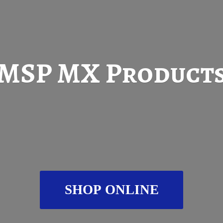
MSP
MX Product
SHOP ONLINE