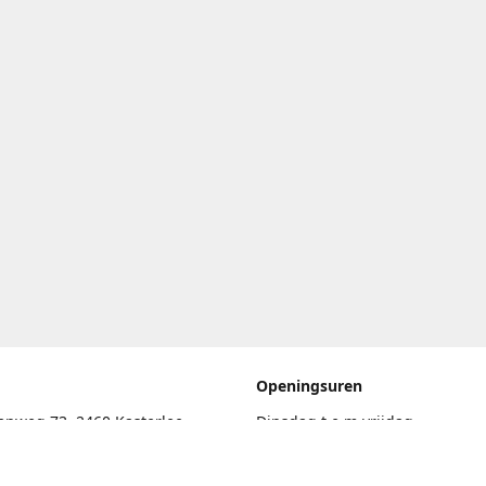
Openingsuren
enweg 73, 2460 Kasterlee
Dinsdag t.e.m vrijdag
17.30uur - 20.00uur
eschrijving
Zaterdag