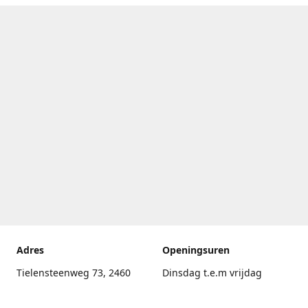
Adres
Openingsuren
Tielensteenweg 73, 2460
Dinsdag t.e.m vrijdag
Kasterlee
17.30uur - 20.00uur