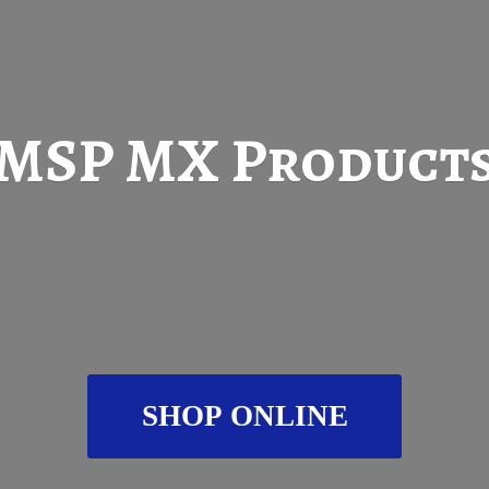
MSP
MX Product
SHOP ONLINE