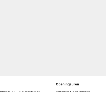
Openingsuren
enweg 73, 2460 Kasterlee
Dinsdag t.e.m vrijdag
17.30uur - 20.00uur
eschrijving
Zaterdag