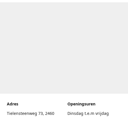
Adres
Openingsuren
Tielensteenweg 73, 2460
Dinsdag t.e.m vrijdag
Kasterlee
17.30uur - 20.00uur