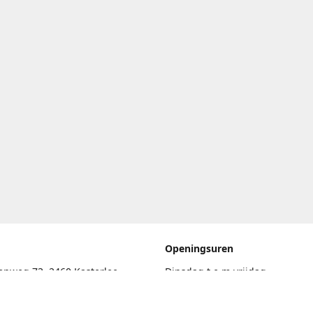
Openingsuren
enweg 73, 2460 Kasterlee
Dinsdag t.e.m vrijdag
17.30uur - 20.00uur
eschrijving
Zaterdag