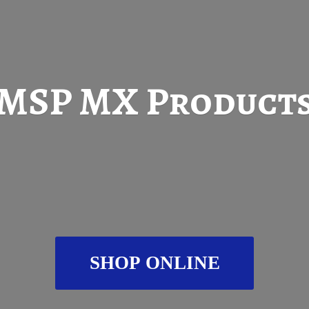
MSP
MX Product
SHOP ONLINE