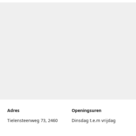
Adres
Openingsuren
Tielensteenweg 73, 2460
Dinsdag t.e.m vrijdag
Kasterlee
17.30uur - 20.00uur