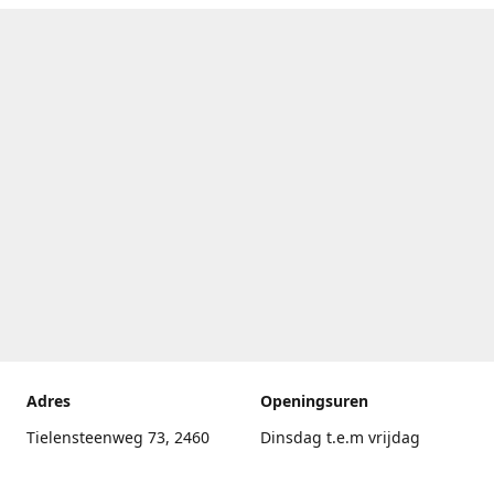
Adres
Openingsuren
Tielensteenweg 73, 2460
Dinsdag t.e.m vrijdag
Kasterlee
17.30uur - 20.00uur