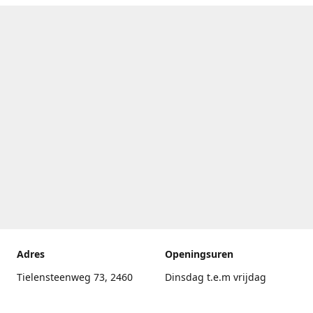
Adres
Openingsuren
Tielensteenweg 73, 2460
Dinsdag t.e.m vrijdag
Kasterlee
17.30uur - 20.00uur