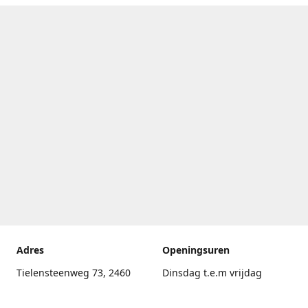
Adres
Openingsuren
Tielensteenweg 73, 2460
Dinsdag t.e.m vrijdag
Kasterlee
17.30uur - 20.00uur