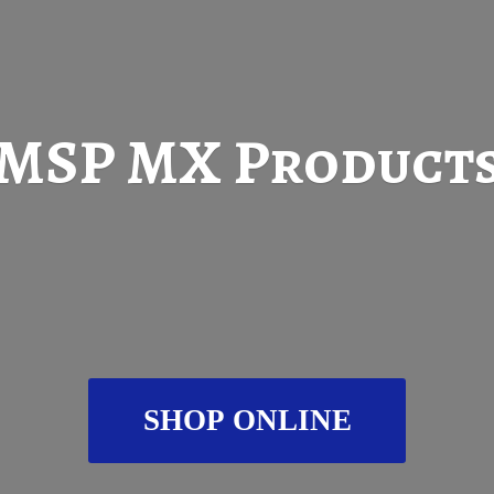
MSP
MX Product
SHOP ONLINE