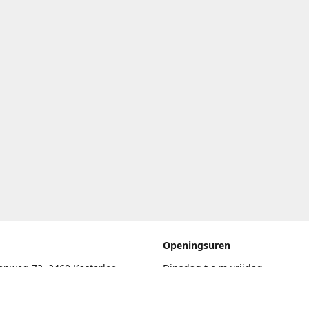
Openingsuren
enweg 73, 2460 Kasterlee
Dinsdag t.e.m vrijdag
17.30uur - 20.00uur
eschrijving
Zaterdag