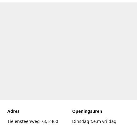
Adres
Openingsuren
Tielensteenweg 73, 2460
Dinsdag t.e.m vrijdag
Kasterlee
17.30uur - 20.00uur