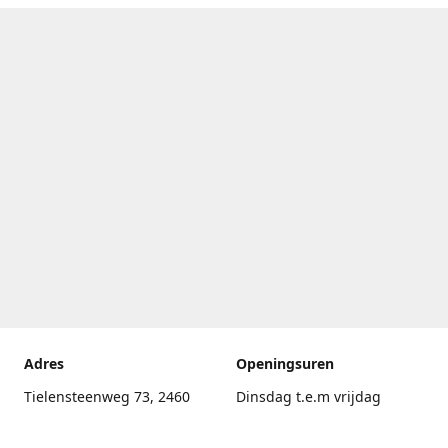
Adres
Openingsuren
Tielensteenweg 73, 2460
Dinsdag t.e.m vrijdag
Kasterlee
17.30uur - 20.00uur