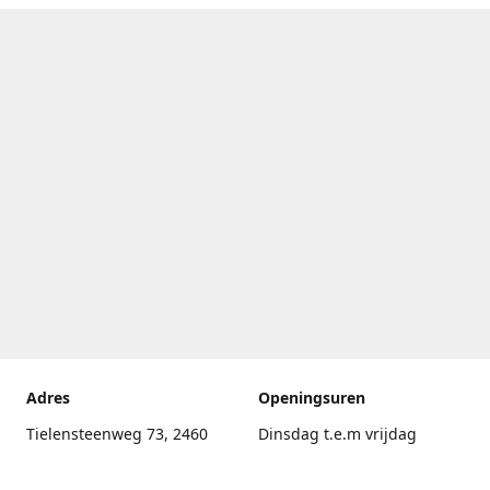
Adres
Openingsuren
Tielensteenweg 73, 2460
Dinsdag t.e.m vrijdag
Kasterlee
17.30uur - 20.00uur