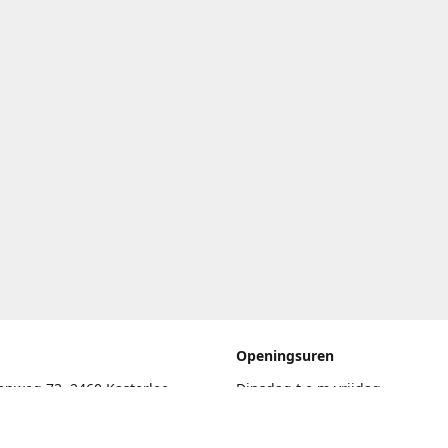
Openingsuren
enweg 73, 2460 Kasterlee
Dinsdag t.e.m vrijdag
17.30uur - 20.00uur
eschrijving
Zaterdag