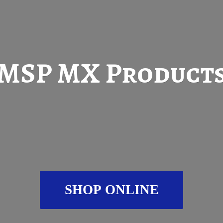
MSP
MX Product
SHOP ONLINE