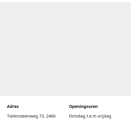
Adres
Openingsuren
Tielensteenweg 73, 2460
Dinsdag t.e.m vrijdag
Kasterlee
17.30uur - 20.00uur