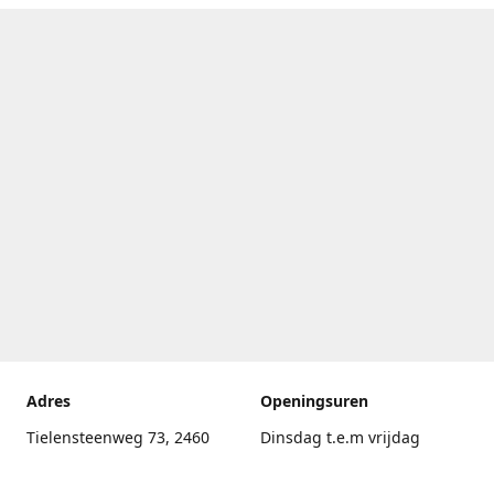
Adres
Openingsuren
Tielensteenweg 73, 2460
Dinsdag t.e.m vrijdag
Kasterlee
17.30uur - 20.00uur