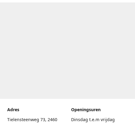
Adres
Openingsuren
Tielensteenweg 73, 2460
Dinsdag t.e.m vrijdag
Kasterlee
17.30uur - 20.00uur