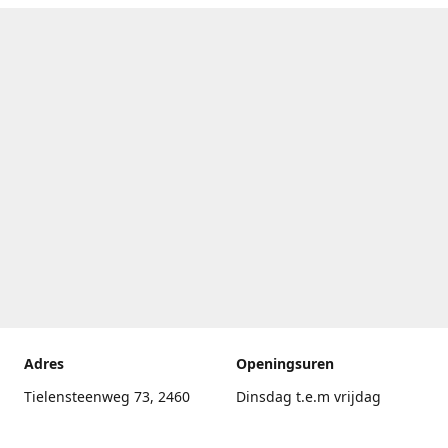
Adres
Openingsuren
Tielensteenweg 73, 2460
Dinsdag t.e.m vrijdag
Kasterlee
17.30uur - 20.00uur