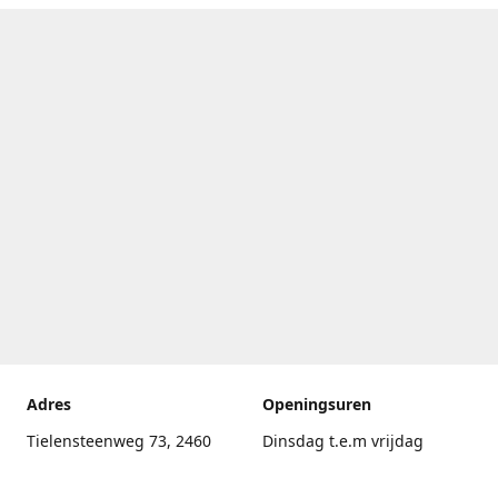
Adres
Openingsuren
Tielensteenweg 73, 2460
Dinsdag t.e.m vrijdag
Kasterlee
17.30uur - 20.00uur