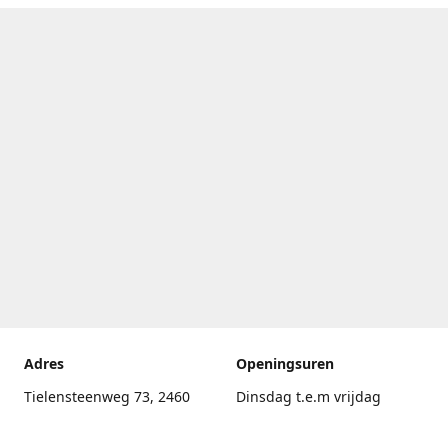
Adres
Openingsuren
Tielensteenweg 73, 2460
Dinsdag t.e.m vrijdag
Kasterlee
17.30uur - 20.00uur