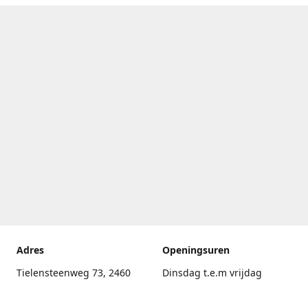
Adres
Openingsuren
Tielensteenweg 73, 2460
Dinsdag t.e.m vrijdag
Kasterlee
17.30uur - 20.00uur