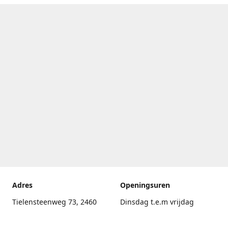
Adres
Openingsuren
Tielensteenweg 73, 2460
Dinsdag t.e.m vrijdag
Kasterlee
17.30uur - 20.00uur